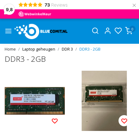
×
73
Reviews
9,8
0
Home
Laptop geheugen
DDR 3
DDR3 - 2GB
DDR3 - 2GB