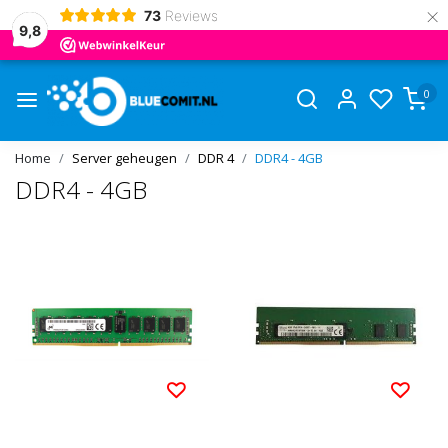
×
73
Reviews
9,8
0
Home
Server geheugen
DDR 4
DDR4 - 4GB
DDR4 - 4GB