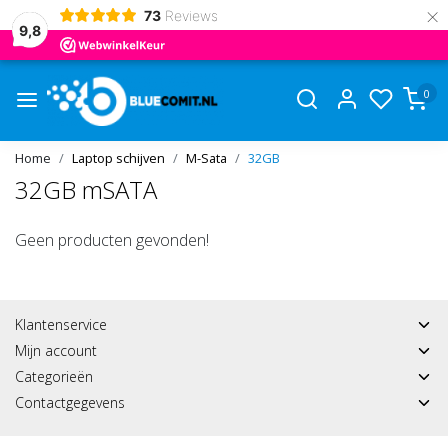
×
73
Reviews
9,8
0
Home
Laptop schijven
M-Sata
32GB
32GB mSATA
Geen producten gevonden!
Klantenservice
Mijn account
Categorieën
Contactgegevens