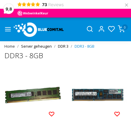
×
73
Reviews
9,8
0
Home
Server geheugen
DDR 3
DDR3 - 8GB
DDR3 - 8GB