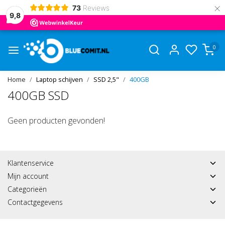
×
73
Reviews
9,8
0
Home
Laptop schijven
SSD 2,5"
400GB
400GB SSD
Geen producten gevonden!
Klantenservice
Mijn account
Categorieën
Contactgegevens