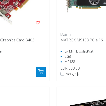
Matrox
 Graphics Card B403
MATROX M9188 PCIe 16
le
8x Mini DisplayPort
2GB
M9188
EUR 999,00
Vergelijk