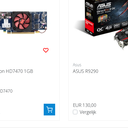
Asus
on HD7470 1GB
ASUS R9290
HD7470
EUR 130,00
Vergelijk