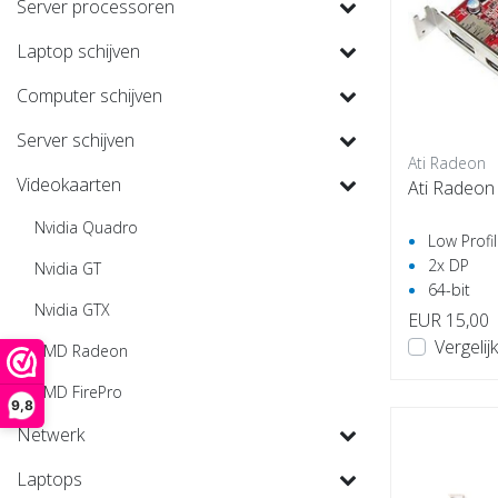
Server processoren
Laptop schijven
Computer schijven
Server schijven
Ati Radeon
Videokaarten
Ati Radeon
Nvidia Quadro
Low Profi
2x DP
Nvidia GT
64-bit
Nvidia GTX
EUR 15,00
Vergelijk
AMD Radeon
AMD FirePro
9,8
Netwerk
Laptops