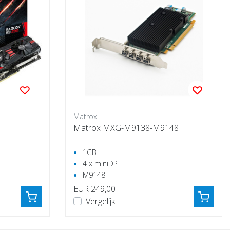
Matrox
Matrox MXG-M9138-M9148
1GB
4 x miniDP
M9148
EUR 249,00
Vergelijk