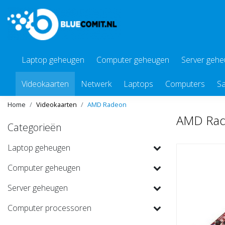
Laptop geheugen
Computer geheugen
Server geh
Videokaarten
Netwerk
Laptops
Computers
Sa
Home
Videokaarten
AMD Radeon
AMD Rad
Categorieën
Laptop geheugen
Computer geheugen
Server geheugen
Computer processoren