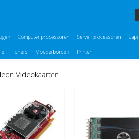
eugen
Computer processoren
Server processoren
Lapt
le
Toners
Moederborden
Printer
eon Videokaarten