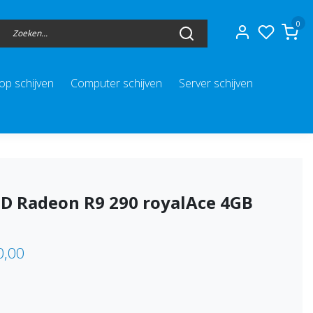
0
op schijven
Computer schijven
Server schijven
3D Radeon R9 290 royalAce 4GB
0,00