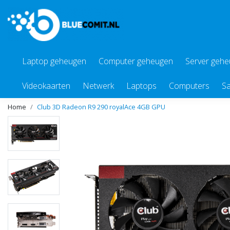
Laptop geheugen
Computer geheugen
Server geh
Videokaarten
Netwerk
Laptops
Computers
Sa
Home
Club 3D Radeon R9 290 royalAce 4GB GPU