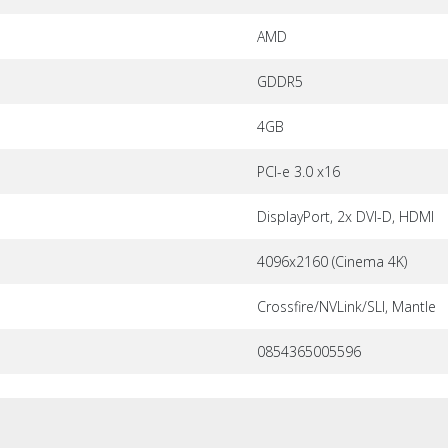
AMD
GDDR5
4GB
PCI-e 3.0 x16
DisplayPort, 2x DVI-D, HDMI
4096x2160 (Cinema 4K)
Crossfire/NVLink/SLI, Mantle
0854365005596