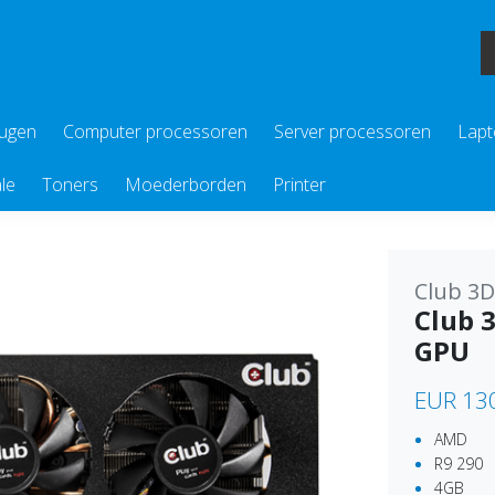
eugen
Computer processoren
Server processoren
Lapt
le
Toners
Moederborden
Printer
Club 3D
Club 
GPU
EUR 13
AMD
R9 290
4GB