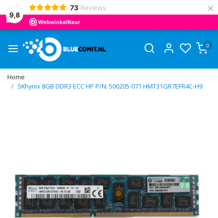
×
73
Reviews
9,8
0
Home
SKhynix 8GB DDR3 ECC HP P/N: 500205-071 HMT31GR7EFR4C-H9