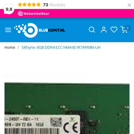
×
73
Reviews
9,8
0
Home
SKhynix 4GB DDR4 ECC HMA451R7AFR8N-UH