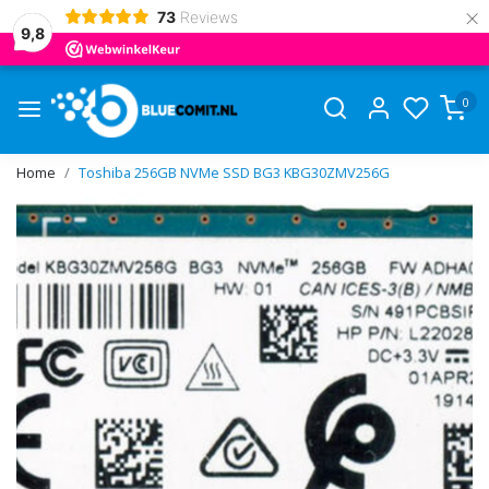
×
73
Reviews
9,8
0
Home
Toshiba 256GB NVMe SSD BG3 KBG30ZMV256G