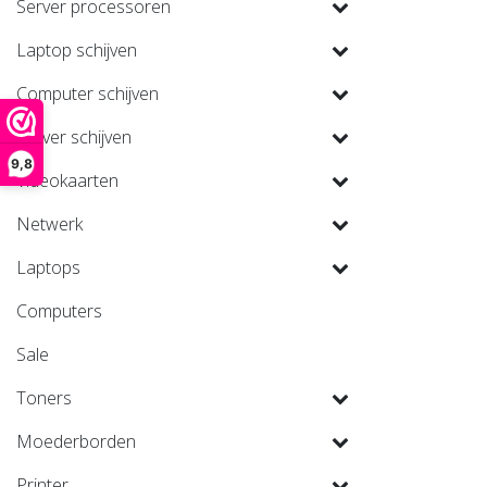
Server processoren
Laptop schijven
Computer schijven
Server schijven
9,8
Videokaarten
Netwerk
Laptops
Computers
Sale
Toners
Moederborden
Printer