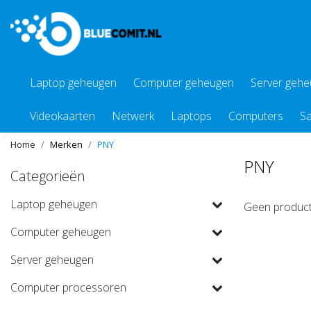
Laptop geheugen
Computer geheugen
Server geh
Videokaarten
Netwerk
Laptops
Computers
Sa
Home
Merken
PNY
PNY
Categorieën
Laptop geheugen
Geen product
Computer geheugen
Server geheugen
Computer processoren