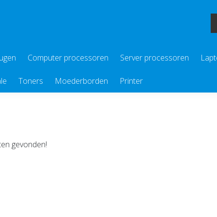
eugen
Computer processoren
Server processoren
Lapt
le
Toners
Moederborden
Printer
en gevonden!