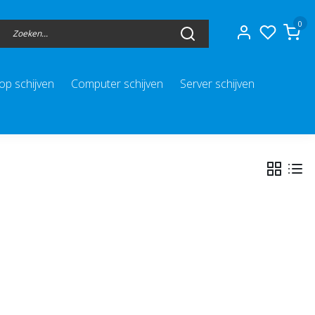
0
op schijven
Computer schijven
Server schijven