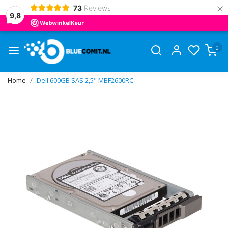
×
73
Reviews
9,8
0
Home
Dell 600GB SAS 2,5" MBF2600RC