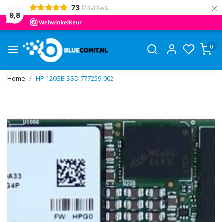
×
73
Reviews
9,8
0
Home
HP 120GB SSD 777259-002