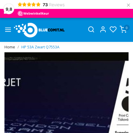
×
73
Reviews
9,8
0
Home
HP 53A Zwart Q7553A