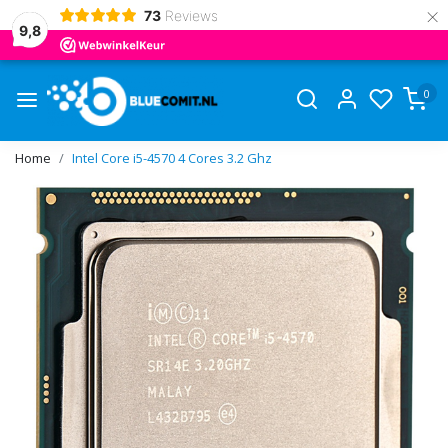
×
73
Reviews
9,8
0
Home
Intel Core i5-4570 4 Cores 3.2 Ghz