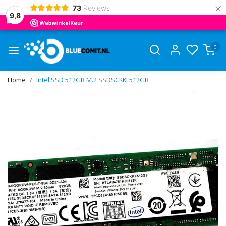
×
73
Reviews
9,8
0
Home
Intel SSD 512GB M.2 SSDSCKKF512GB