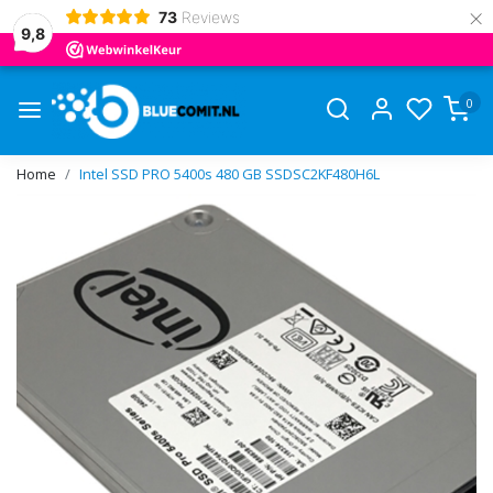
×
73
Reviews
9,8
0
Home
Intel SSD PRO 5400s 480 GB SSDSC2KF480H6L