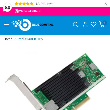
×
73
Reviews
9,8
0
Home
Intel X540T1G1P5