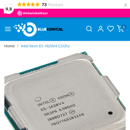
×
73
Reviews
9,8
0
Home
Intel Xeon E5-1620V4 3,5Ghz