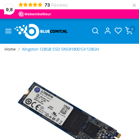
×
73
Reviews
9,8
0
Home
Kingston 128GB SSD SNS8180DS3/128GH