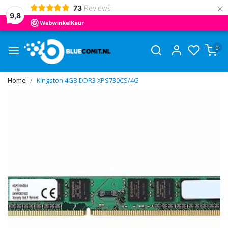
×
73
Reviews
9,8
0
Home
Kingston 4GB DDR3 XPS730CS/4G