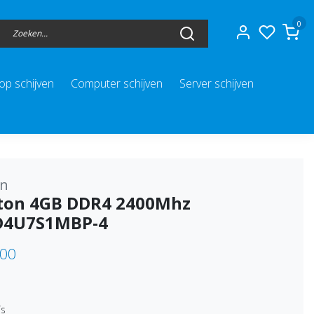
0
op schijven
Computer schijven
Server schijven
on
ton 4GB DDR4 2400Mhz
D4U7S1MBP-4
,00
/s