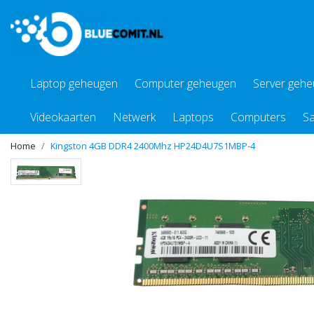
Laptop geheugen
Computer geheugen
Server geh
Videokaarten
Netwerk
Laptops
Computers
Sa
Home
Kingston 4GB DDR4 2400Mhz HP24D4U7S1MBP-4