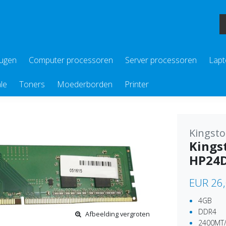
eugen
Computer processoren
Server processoren
Lapt
le
Toners
Moederborden
Printer
Kingst
Kings
HP24
EUR 26
4GB
DDR4
Afbeelding vergroten
2400MT