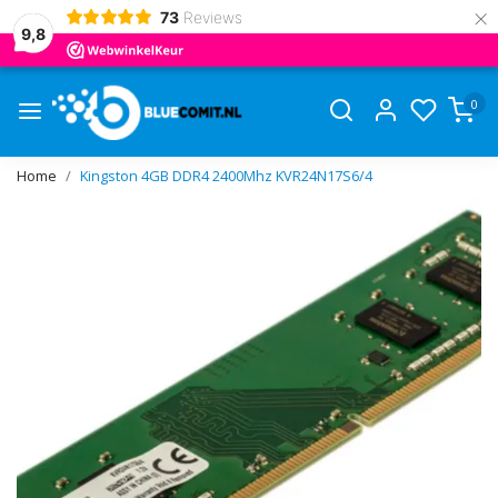
×
73
Reviews
9,8
0
Home
Kingston 4GB DDR4 2400Mhz KVR24N17S6/4