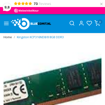
×
73
Reviews
9,8
0
Home
Kingston KCP316ND8/8 8GB DDR3