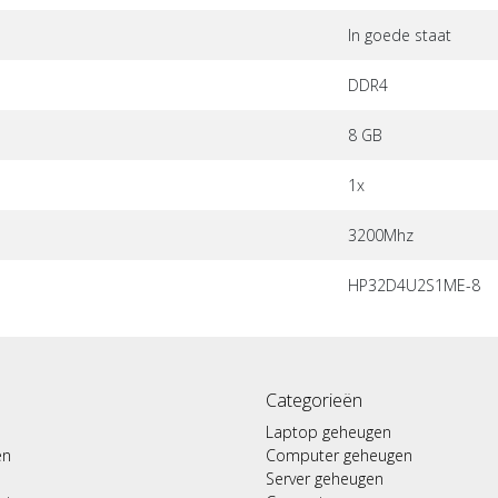
In goede staat
DDR4
8 GB
1x
3200Mhz
HP32D4U2S1ME-8
Categorieën
Laptop geheugen
en
Computer geheugen
Server geheugen