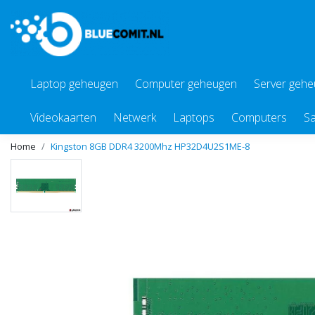
Laptop geheugen
Computer geheugen
Server geh
Videokaarten
Netwerk
Laptops
Computers
Sa
Home
Kingston 8GB DDR4 3200Mhz HP32D4U2S1ME-8