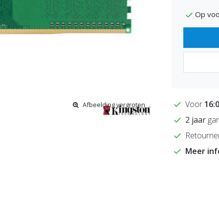
Op voo
Voor
16:
Afbeelding vergroten
2 jaar
gar
Retourne
Meer in