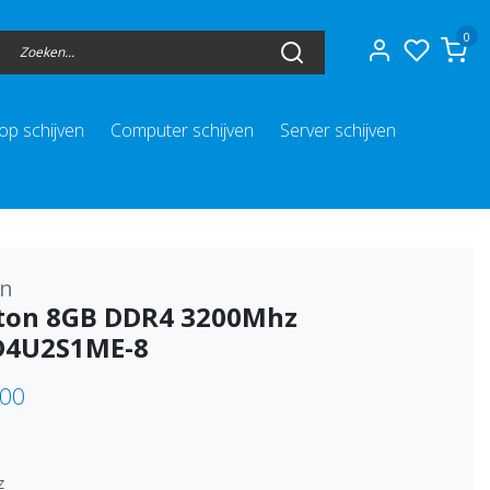
0
op schijven
Computer schijven
Server schijven
on
ton 8GB DDR4 3200Mhz
D4U2S1ME-8
,00
z