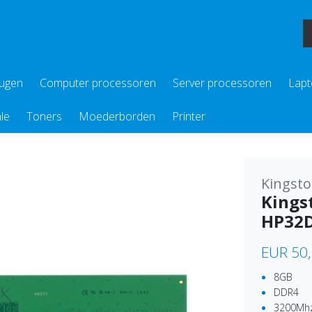
eugen
Computer processoren
Server processoren
Lapt
le
Toners
Moederborden
Printer
Kingst
Kings
HP32
EUR 50
8GB
DDR4
3200Mh