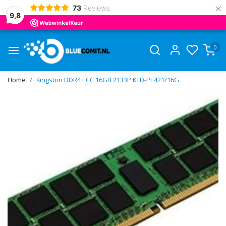
×
73
Reviews
9,8
0
Home
Kingston DDR4 ECC 16GB 2133P KTD-PE421/16G