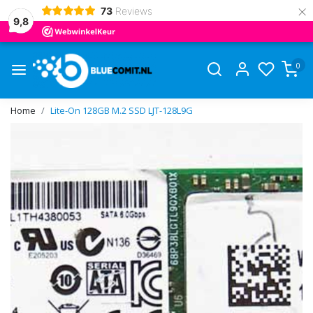
×
73
Reviews
9,8
0
Home
Lite-On 128GB M.2 SSD LJT-128L9G