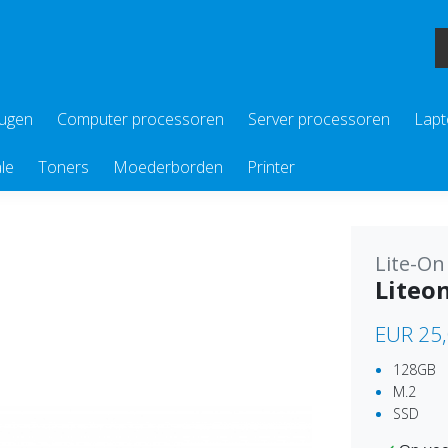
eugen
Computer processoren
Server processoren
Lapt
le
Toners
Moederborden
Printer
Lite-On
Liteo
EUR 25
128GB
M.2
SSD