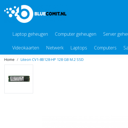
Laptop geheugen
Computer geheugen
Server geh
Videokaarten
Netwerk
Laptops
Computers
Sa
Home
Liteon CV1-8B128-HP 128 GB M.2 SSD