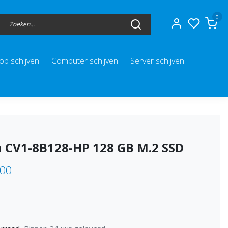
0
op schijven
Computer schijven
Server schijven
n CV1-8B128-HP 128 GB M.2 SSD
,00