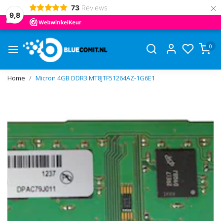
×
73
Reviews
9,8
0
Home
Micron 4GB DDR3 MT8JTF51264AZ-1G6E1