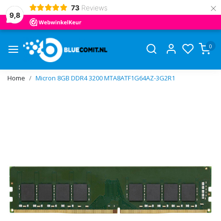
×
73
Reviews
9,8
0
Home
Micron 8GB DDR4 3200 MTA8ATF1G64AZ-3G2R1