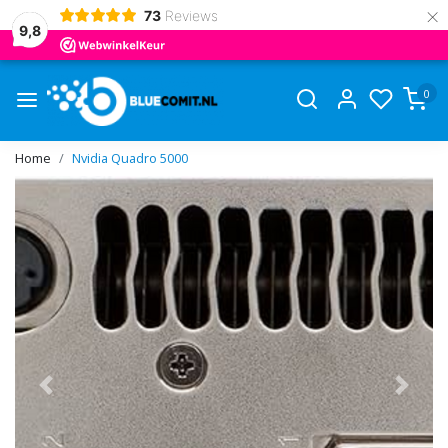
×
73
Reviews
9,8
0
Home
Nvidia Quadro 5000
Vorige
Volge