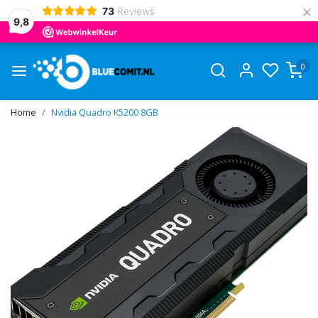
×
73
Reviews
9,8
0
Home
Nvidia Quadro K5200 8GB