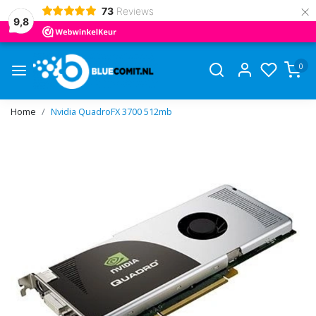
×
73
Reviews
9,8
0
Home
Nvidia QuadroFX 3700 512mb