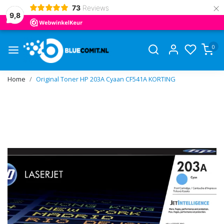
×
73
Reviews
9,8
0
Home
Original Toner HP 203A Cyaan CF541A KORTING