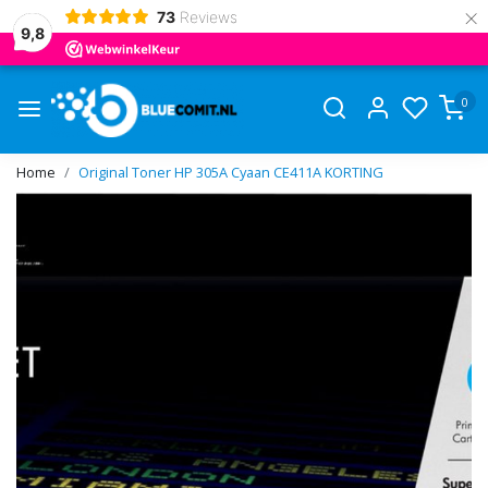
×
73
Reviews
9,8
0
Home
Original Toner HP 305A Cyaan CE411A KORTING