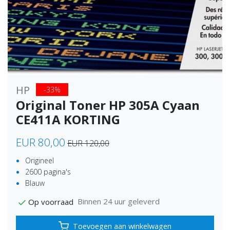
HP
-33%
Original Toner HP 305A Cyaan
CE411A KORTING
EUR 80,00
EUR 120,00
Origineel
2600 pagina's
Blauw
Binnen 24 uur geleverd
Op voorraad
Toevoegen aan winkelwagen