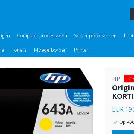
eugen
Computer processoren
Server processoren
Lapt
le
Toners
Moederborden
Printer
HP
-1
Origi
KORT
EUR 19
Op voo