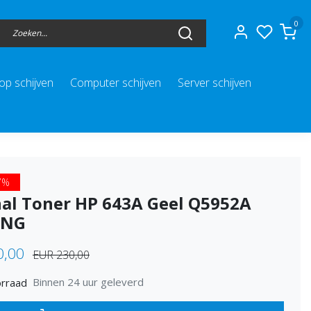
0
op schijven
Computer schijven
Server schijven
7%
nal Toner HP 643A Geel Q5952A
ING
0,00
EUR 230,00
Binnen 24 uur geleverd
rraad