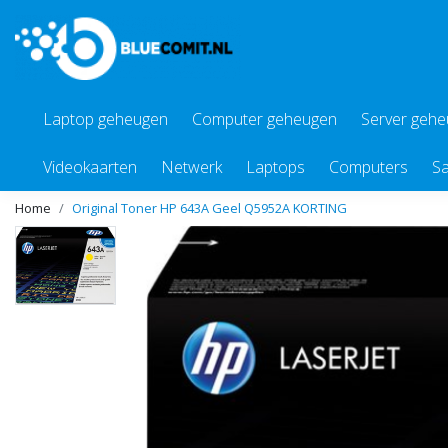
Laptop geheugen
Computer geheugen
Server geh
Videokaarten
Netwerk
Laptops
Computers
Sa
Home
Original Toner HP 643A Geel Q5952A KORTING