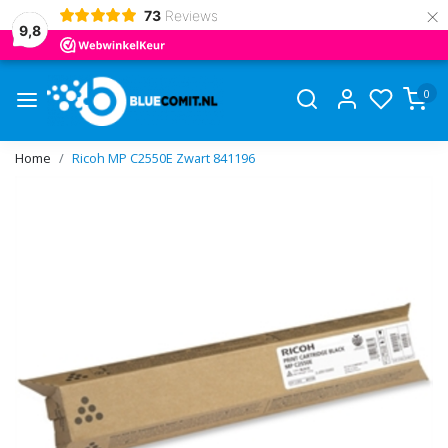
×
73
Reviews
9,8
0
Home
Ricoh MP C2550E Zwart 841196