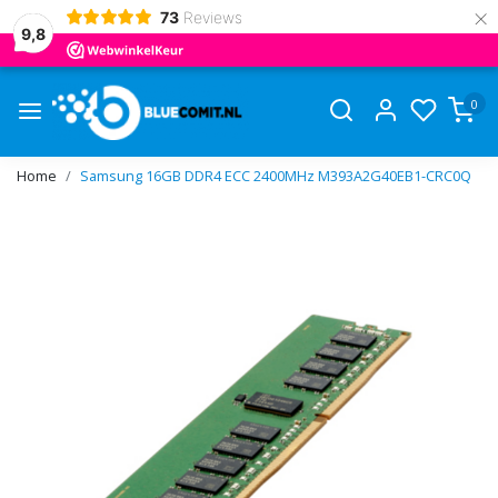
×
73
Reviews
9,8
0
Home
Samsung 16GB DDR4 ECC 2400MHz M393A2G40EB1-CRC0Q