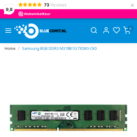
×
73
Reviews
9,8
0
Home
Samsung 8GB DDR3 M378B1G73DB0-CK0