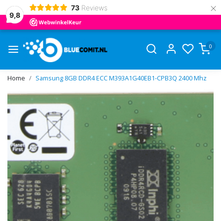
×
73
Reviews
9,8
0
Home
Samsung 8GB DDR4 ECC M393A1G40EB1-CPB3Q 2400 Mhz