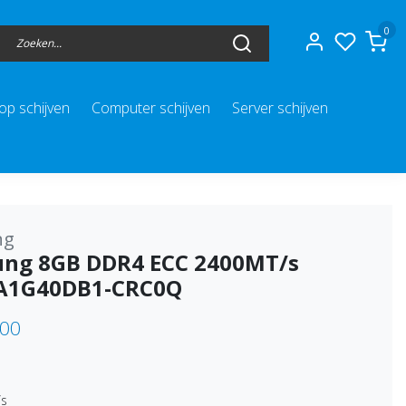
0
op schijven
Computer schijven
Server schijven
ng
ng 8GB DDR4 ECC 2400MT/s
A1G40DB1-CRC0Q
,00
/s