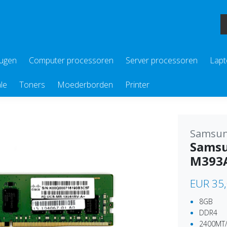
eugen
Computer processoren
Server processoren
Lapt
le
Toners
Moederborden
Printer
Samsu
Samsu
M393
EUR 35
8GB
DDR4
2400MT