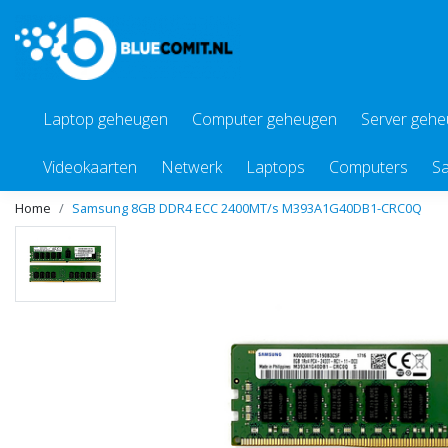
Laptop geheugen
Computer geheugen
Server geh
Videokaarten
Netwerk
Laptops
Computers
Sa
Home
Samsung 8GB DDR4 ECC 2400MT/s M393A1G40DB1-CRC0Q