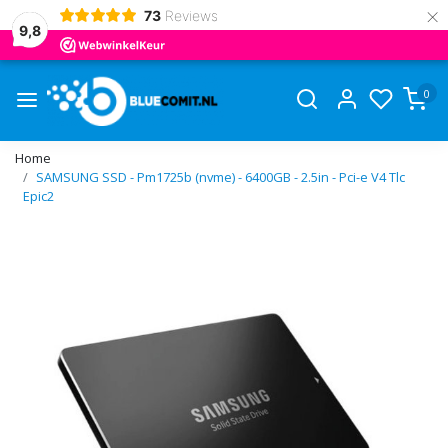
×
73
Reviews
9,8
0
Home
SAMSUNG SSD - Pm1725b (nvme) - 6400GB - 2.5in - Pci-e V4 Tlc
Epic2