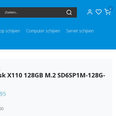
0
op schijven
Computer schijven
Server schijven
k
sk X110 128GB M.2 SD6SP1M-128G-
,95
60