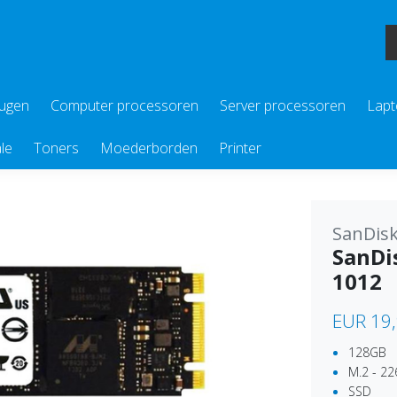
eugen
Computer processoren
Server processoren
Lapt
le
Toners
Moederborden
Printer
SanDis
SanDi
1012
EUR 19
128GB
M.2 - 22
SSD