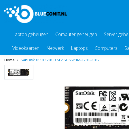
Laptop geheugen
Computer geheugen
Server geh
Videokaarten
Netwerk
Laptops
Computers
Sa
Home
SanDisk X110 128GB M.2 SD6SP1M-128G-1012