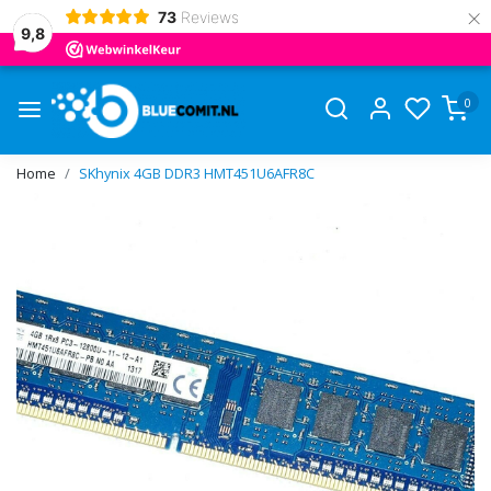
×
73
Reviews
9,8
0
Home
SKhynix 4GB DDR3 HMT451U6AFR8C