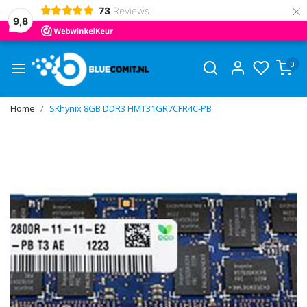
×
73
Reviews
9,8
0
Home
SKhynix 8GB DDR3 HMT31GR7CFR4C-PB