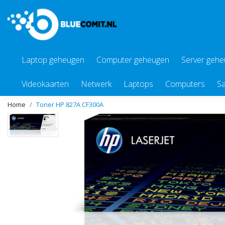
Laptop geheugen
Computer geheugen
Server geh
Videokaarten
Netwerk
Laptops
Computers
Sa
Home
Toner HP 827A CF300A