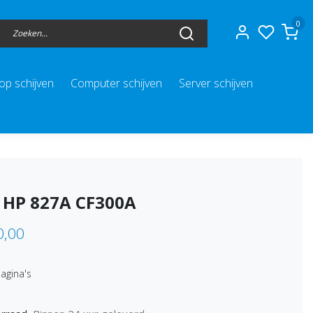
0
op schijven
Computer schijven
Server schijven
 HP 827A CF300A
0,00
l
agina's