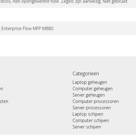
os, niet-opengewerkte folie. Zegels zijn aanwezig. Niet gebruikt.
t Enterprise Flow MFP M880
Categorieën
Laptop geheugen
en
Computer geheugen
Server geheugen
ucten
Computer processoren
Server processoren
Laptop schijven
Computer schijven
Server schijven