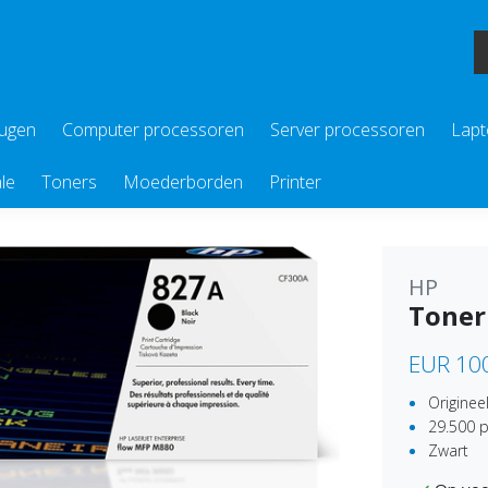
eugen
Computer processoren
Server processoren
Lapt
le
Toners
Moederborden
Printer
HP
Toner
EUR 10
Originee
29.500 p
Zwart