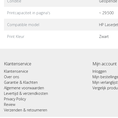
Conditie
Geopende do
Printcapaciteit in pagina's
~ 29.500
Compatible model
HP LaserJe
Print Kleur
Zwart
Klantenservice
Mijn account
Klantenservice
Inloggen
Over ons
Mijn bestelling
Garantie & Klachten
Mijn verlanglijst
Algemene voorwaarden
Vergelijk prod
Levertijd & verzendkosten
Privacy Policy
Review
Verzenden & retourneren