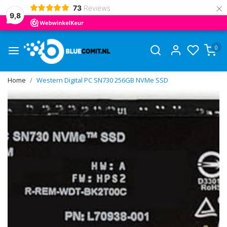
×
73
Reviews
9,8
0
Home
Western Digital PC SN730 256GB NVMe SSD