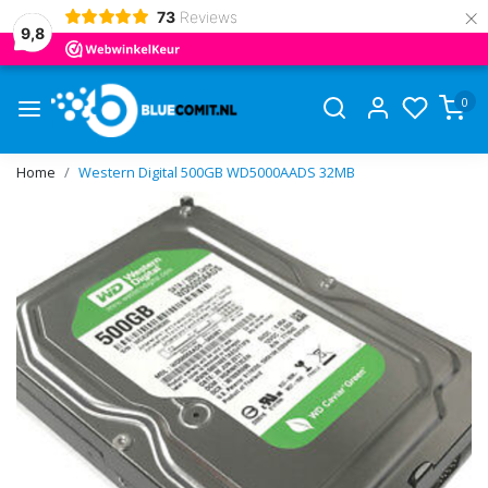
×
73
Reviews
9,8
0
Home
Western Digital 500GB WD5000AADS 32MB